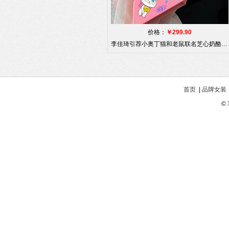
价格：
￥299.90
李佳琦引荐小奥丁猫和老鼠联名芝心奶酪腮红盘胭脂晒红高光修容粉
首页
|
品牌女装
©