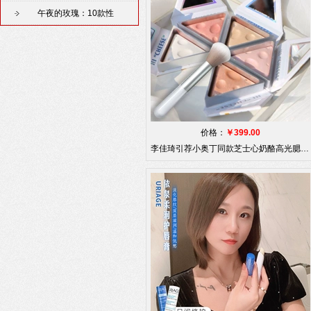
午夜的玫瑰：10款性
价格：
￥399.00
李佳琦引荐小奥丁同款芝士心奶酪高光腮红修容一体盘猫和老鼠联名