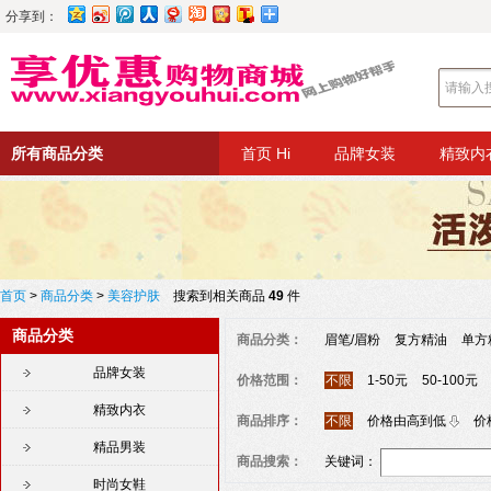
分享到：
所有商品分类
首页 Hi
品牌女装
精致内
首页
>
商品分类
>
美容护肤
搜索到相关商品
49
件
商品分类
商品分类：
眉笔/眉粉
复方精油
单方
品牌女装
价格范围：
不限
1-50元
50-100元
精致内衣
商品排序：
不限
价格由高到低
价
精品男装
商品搜索：
关键词：
时尚女鞋