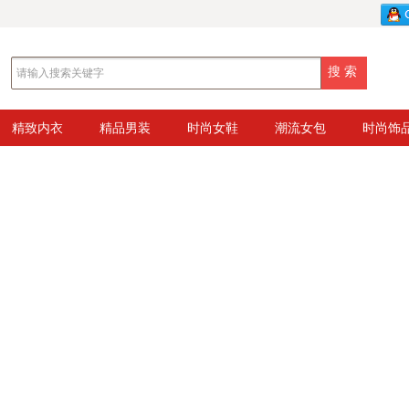
搜索
精致内衣
精品男装
时尚女鞋
潮流女包
时尚饰