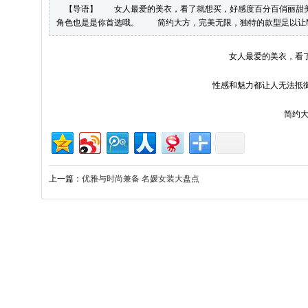
【导语】 女人最爱的美衣，看了就想买，好感度百分百俏丽甜美
角色也是是你首选哦。 简约大方，完美无限，独特的款型足以让
女人最爱的美衣，看了就
性感和魅力都让人无法抵御
简约大方
上一篇：
优雅与时尚兼备 名媛女装大盘点