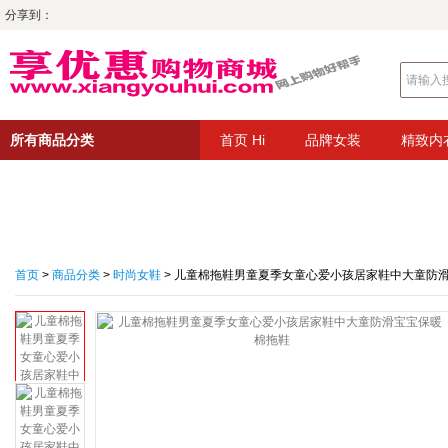
分享到：
所有商品分类
首页 Hi
品牌女装
精致内
首页
>
商品分类
>
时尚女鞋
> 儿童棉拖鞋男童夏季女童心爱小孩居家鞋中大童防