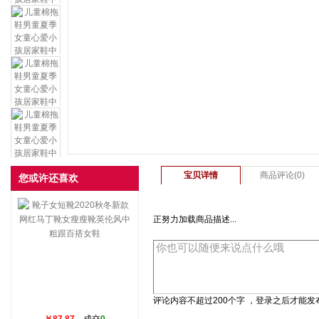
宝贝详情
商品评论(0)
您或许还喜欢
正努力加载商品描述...
评论内容不超过200个字 ，登录之后才能